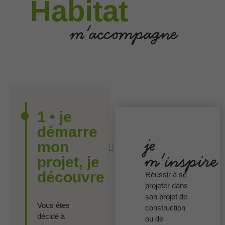
Habitat
m'accompagne
1 • je
démarre
je
mon
m'inspire
projet, je
découvre
Réussir à se
projeter dans
son projet de
Vous êtes
construction
décidé à
ou de