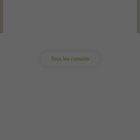
M
c
a
b
Tous les conseils