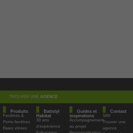
Depuis plus de
30 ans à vos
côtés
TROUVER UNE
AGENCE
Produits
Batistyl
Guides et
Contact
Fenêtres &
Habitat
inspirations
SAV
30 ans
Accompagnement
Porte-fenêtres
Trouver une
d’expérience
au projet
Baies vitrées
agence
Fabrication
Personnalisation