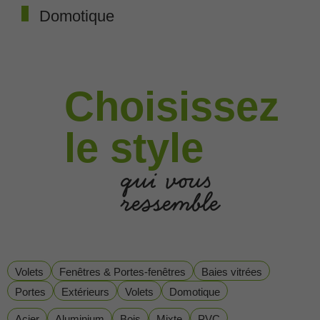
Domotique
Choisissez
le style
qui vous
ressemble
Volets
Fenêtres & Portes-fenêtres
Baies vitrées
Portes
Extérieurs
Volets
Domotique
Acier
Aluminium
Bois
Mixte
PVC