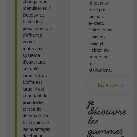
changer vos
rénovation
menuiseries ?
n’est pas
Découvrez
toujours
toutes les
évident.
possibilités qui
Entrez dans
s’offrent à
l’univers
vous :
Batistyl
matériaux,
Habitat au
système
travers de
d’ouverture,
nos
sécurité,
réalisations.
luminosité…
L’offre est
Inspirations
large, il est
important de
je
prendre le
découvre
temps de
les
découvrir les
technicités et
gammes
les avantages
de chacun