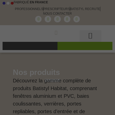
FABRIQUÉ
EN FRANCE
PROFESSIONNELS
PRESCRIPTEURS
BATISTYL RECRUTE
NOUS CONTACTER
Guide et conseils
Le choix Batistyl
Nos produits
Nos produits
Découvrez la gamme complète de
produits Batistyl Habitat, comprenant
fenêtres aluminium et PVC, baies
coulissantes, verrières, portes
repliables, portes d’entrée et de