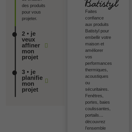
Batistyl
des produits
Faites
pour vous
confiance
projeter.
aux produits
Batistyl pour
2 • je
embellir votre
veux
maison et
affiner
améliorer
mon
projet
vos
performances
thermiques,
3 • je
acoustiques
planifie
ou
mon
projet
sécuritaires.
Fenêtres,
portes, baies
coulissantes,
portails…
découvrez
l’ensemble