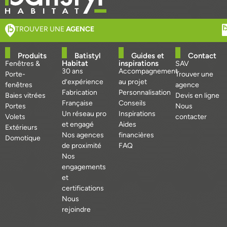
TROUVER UNE
AGENCE
Produits
Batistyl
Guides et
Contact
Habitat
inspirations
Fenêtres &
SAV
30 ans
Accompagnement
Porte-
Trouver une
d’expérience
au projet
fenêtres
agence
Fabrication
Personnalisation
Baies vitrées
Devis en ligne
Française
Conseils
Portes
Nous
Un réseau pro
Inspirations
Volets
contacter
et engagé
Aides
Extérieurs
Nos agences
financières
Domotique
de proximité
FAQ
Nos
engagements
et
certifications
Nous
rejoindre