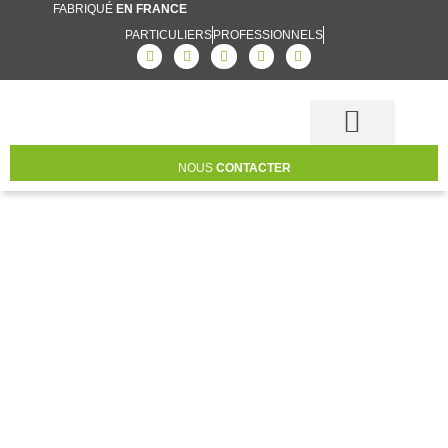
FABRIQUÉ
EN FRANCE
PARTICULIERS
PROFESSIONNELS
Notre accompagnement
NOUS
CONTACTER