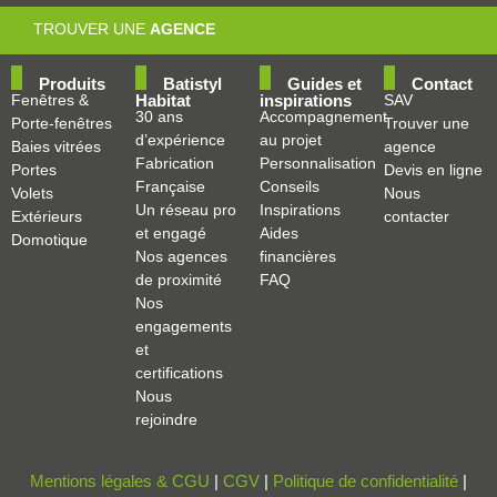
TROUVER UNE
AGENCE
Produits
Batistyl
Guides et
Contact
Fenêtres &
Habitat
inspirations
SAV
30 ans
Accompagnement
Porte-fenêtres
Trouver une
d’expérience
au projet
Baies vitrées
agence
Fabrication
Personnalisation
Portes
Devis en ligne
Française
Conseils
Volets
Nous
Un réseau pro
Inspirations
Extérieurs
contacter
et engagé
Aides
Domotique
Nos agences
financières
de proximité
FAQ
Nos
engagements
et
certifications
Nous
rejoindre
Mentions légales & CGU
|
CGV
|
Politique de confidentialité
|