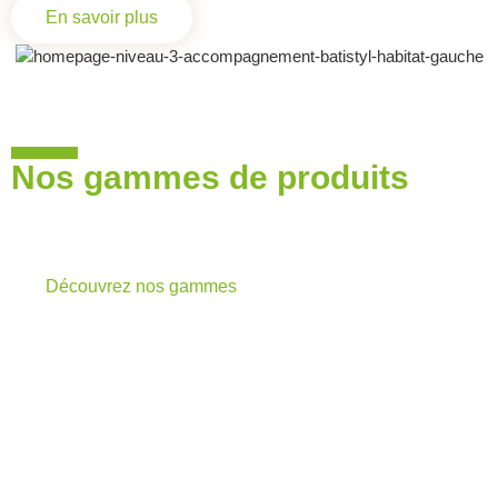
En savoir plus
Nos gammes de produits
POUR VOS PROJETS ARCHITECTURAUX
OU BÂTIMENTS TERTIAIRES
Découvrez nos gammes
Chaque projet est une création unique.
Qu’il s’agisse de verrières, de murs-rideaux ou d’autres
structures sur mesure, nous mettons à disposition notre savoir-
faire pour réaliser et installer des projets uniques et
personnalisés. Grâce à des dimensions entièrement ajustables et
des conceptions adaptées aux exigences les plus complexes,
nous offrons des solutions qui combinent esthétique,
fonctionnalité et performance technique.