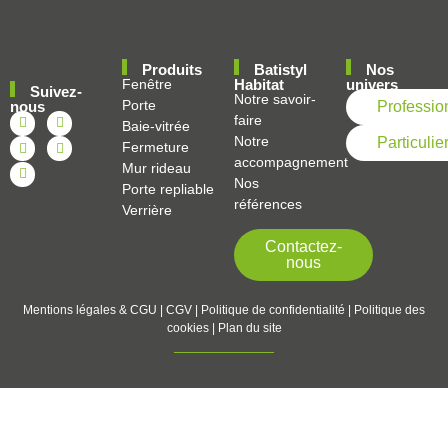
Produits
Batistyl
Nos
Fenêtre
Habitat
univers
Suivez-
Notre savoir-
Porte
nous
Professio
faire
Baie-vitrée
Notre
Particulie
Fermeture
accompagnement
Mur rideau
Nos
Porte repliable
références
Verrière
Contactez-
nous
Mentions légales & CGU
|
CGV
|
Politique de confidentialité
|
Politique des
cookies
|
Plan du site