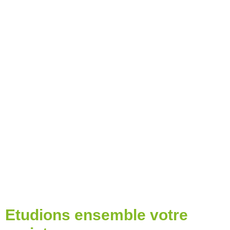
NOTRE ÉQUIPE DÉDIÉE VOUS
ACCOMPAGNE
POUR ANALYSER VOS BESOINS ET LEUR
FAISABILITÉ,
DANS LE RESPECT DE VOTRE CAHIER DES
CHARGES.
Etudions ensemble votre