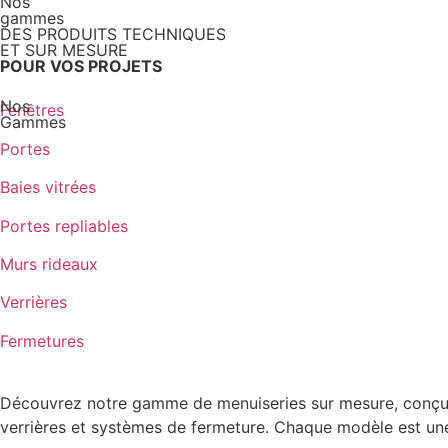
Nos
gammes
DES PRODUITS TECHNIQUES
ET SUR MESURE
POUR VOS PROJETS
Nos
Fenêtres
Gammes
Portes
Baies vitrées
Portes repliables
Murs rideaux
Verrières
Fermetures
Découvrez notre gamme de menuiseries sur mesure, conçue po
verrières et systèmes de fermeture. Chaque modèle est une in