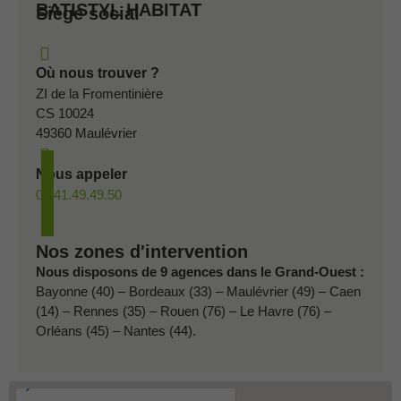
BATISTYL HABITAT
Siège social
Où nous trouver ?
ZI de la Fromentinière
CS 10024
49360 Maulévrier
Nous appeler
02.41.49.49.50
Nos zones d'intervention
Nous disposons de 9 agences dans le Grand-Ouest :
Bayonne (40) – Bordeaux (33) – Maulévrier (49) – Caen
(14) – Rennes (35) – Rouen (76) – Le Havre (76) –
Orléans (45) – Nantes (44).