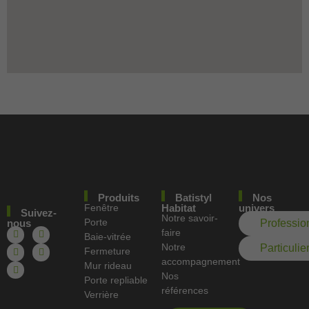
Produits
Batistyl
Nos
Fenêtre
Habitat
univers
Suivez-
Notre savoir-
Porte
nous
Professio
faire
Baie-vitrée
Notre
Particulie
Fermeture
accompagnement
Mur rideau
Nos
Porte repliable
références
Verrière