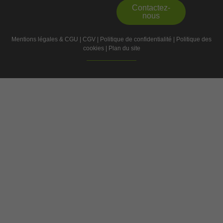
Contactez-
nous
Mentions légales & CGU
|
CGV
|
Politique de confidentialité
|
Politique des
cookies
|
Plan du site