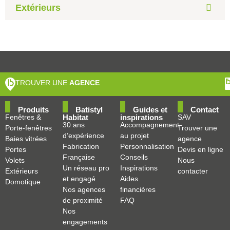
Extérieurs
TROUVER UNE
AGENCE
Produits
Batistyl
Guides et
Contact
Fenêtres &
Habitat
inspirations
SAV
30 ans
Accompagnement
Porte-fenêtres
Trouver une
d’expérience
au projet
Baies vitrées
agence
Fabrication
Personnalisation
Portes
Devis en ligne
Française
Conseils
Volets
Nous
Un réseau pro
Inspirations
Extérieurs
contacter
et engagé
Aides
Domotique
Nos agences
financières
de proximité
FAQ
Nos
engagements