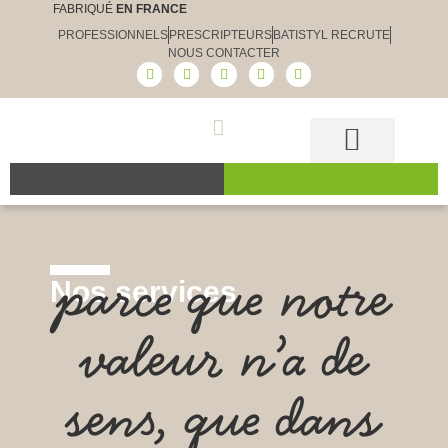
FABRIQUÉ
EN FRANCE
PROFESSIONNELS
PRESCRIPTEURS
BATISTYL RECRUTE
NOUS CONTACTER
Guide et conseils
Le choix Batistyl
Nos produits
parce que notre
Nos services
valeur n’a de
sens, que dans