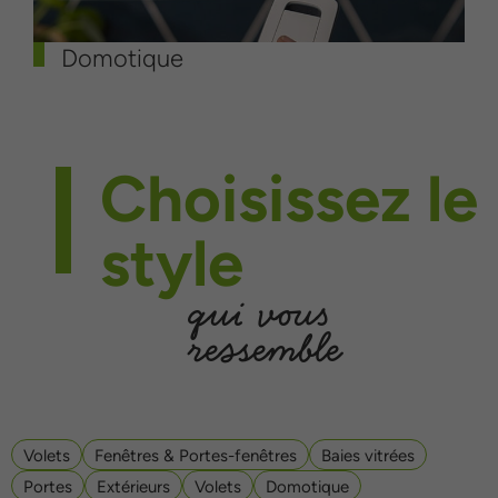
Domotique
Choisissez le
style
qui vous
ressemble
Volets
Fenêtres & Portes-fenêtres
Baies vitrées
Portes
Extérieurs
Volets
Domotique