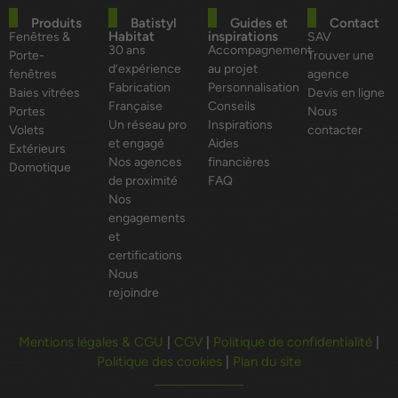
Produits
Batistyl
Guides et
Contact
Habitat
inspirations
Fenêtres &
SAV
30 ans
Accompagnement
Porte-
Trouver une
d’expérience
au projet
fenêtres
agence
Fabrication
Personnalisation
Baies vitrées
Devis en ligne
Française
Conseils
Portes
Nous
Un réseau pro
Inspirations
Volets
contacter
et engagé
Aides
Extérieurs
Nos agences
financières
Domotique
de proximité
FAQ
Nos
engagements
et
certifications
Nous
rejoindre
Mentions légales & CGU
|
CGV
|
Politique de confidentialité
|
Politique des cookies
|
Plan du site