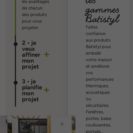
les avantages
gammes
de chacun
Batistyl
des produits
pour vous
Faites
projeter.
confiance
aux produits
2 • je
Batistyl pour
veux
embellir
affiner
votre maison
mon
projet
et améliorer
vos
performances
3 • je
thermiques,
planifie
acoustiques
mon
projet
ou
sécuritaires.
Fenêtres,
portes, baies
coulissantes,
portails…