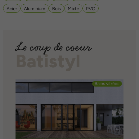
Acier
Aluminium
Bois
Mixte
PVC
Le coup de coeur
Batistyl
Baies vitrées