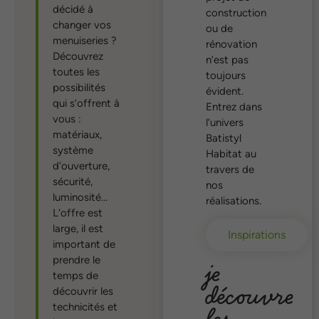
décidé à
construction
changer vos
ou de
menuiseries ?
rénovation
Découvrez
n’est pas
toutes les
toujours
possibilités
évident.
qui s’offrent à
Entrez dans
vous :
l’univers
matériaux,
Batistyl
système
Habitat au
d’ouverture,
travers de
sécurité,
nos
luminosité…
réalisations.
L’offre est
large, il est
Inspirations
important de
prendre le
je
temps de
découvre
découvrir les
les
technicités et