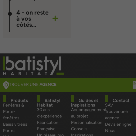
4 - on reste
à vos
côtés…
TROUVER UNE
AGENCE
Produits
Batistyl
Guides et
Contact
Habitat
inspirations
Fenêtres &
SAV
30 ans
Accompagnement
Porte-
Trouver une
d’expérience
au projet
fenêtres
agence
Fabrication
Personnalisation
Baies vitrées
Devis en ligne
Française
Conseils
Portes
Nous
Un réseau pro
Inspirations