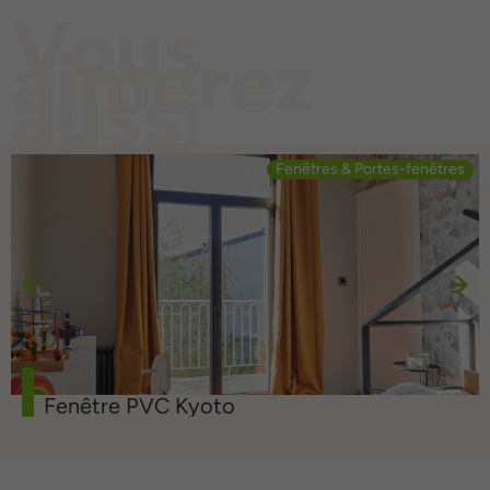
Vous
aimerez
aussi
Fenêtres & Portes-fenêtres
Fenêtre PVC Kyoto