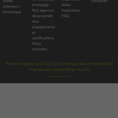
Volets
contacter
et engagé
Aides
Extérieurs
Nos agences
financières
Domotique
de proximité
FAQ
Nos
engagements
et
certifications
Nous
rejoindre
Mentions légales & CGU
|
CGV
|
Politique de confidentialité
|
Politique des cookies
|
Plan du site