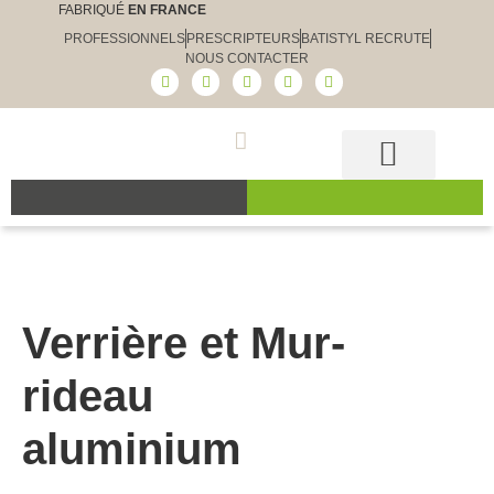
FABRIQUÉ
EN FRANCE
PROFESSIONNELS
PRESCRIPTEURS
BATISTYL RECRUTE
NOUS CONTACTER
Guide et conseils
Le choix Batistyl
Nos produits
Verrière et Mur-
rideau
aluminium