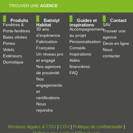
TROUVER UNE
AGENCE
Produits
Batistyl
Guides et
Contact
Fenêtres &
Habitat
inspirations
SAV
30 ans
Accompagnement
Porte-fenêtres
Trouver une
d’expérience
au projet
Baies vitrées
agence
Fabrication
Personnalisation
Portes
Devis en ligne
Française
Conseils
Volets
Nous
Un réseau pro
Inspirations
Extérieurs
contacter
et engagé
Aides
Domotique
Nos agences
financières
de proximité
FAQ
Nos
engagements
et
certifications
Nous
rejoindre
Mentions légales & CGU
|
CGV
|
Politique de confidentialité
|