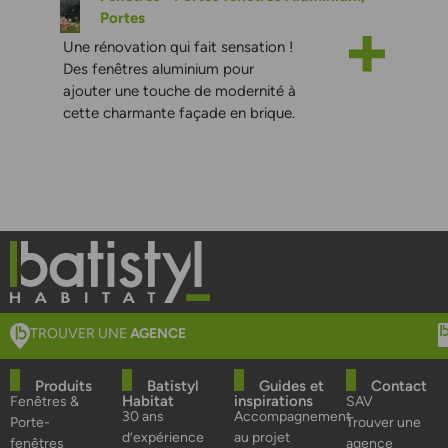
Portes
Une rénovation qui fait sensation !
Chaqu
Des fenêtres aluminium pour
une f
ajouter une touche de modernité à
volet
cette charmante façade en brique.
subli
et fa
TROUVER UNE
AGENCE
Produits
Batistyl
Guides et
Contact
Habitat
inspirations
Fenêtres &
SAV
30 ans
Accompagnement
Porte-
Trouver une
d’expérience
au projet
fenêtres
agence