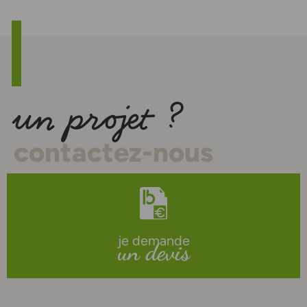
un projet ?
contactez-nous
je demande
un devis