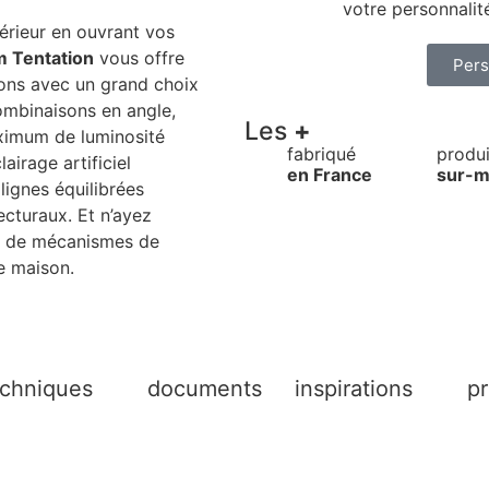
votre personnalit
xtérieur en ouvrant vos
m Tentation
vous offre
Pers
ions avec un grand choix
combinaisons en angle,
Les
+
ximum de luminosité
fabriqué
produi
lairage artificiel
en France
sur-m
lignes équilibrées
tecturaux. Et n’ayez
es de mécanismes de
re maison.
echniques
documents
inspirations
pr