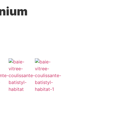
inium
notre produit
contact