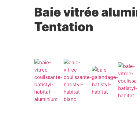
Baie vitrée alum
Tentation
catalogue
devis