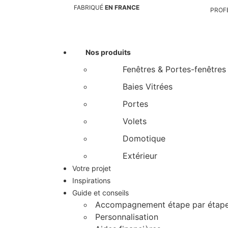
FABRIQUÉ
EN FRANCE
PROF
Nos produits
Fenêtres & Portes-fenêtres
Baies Vitrées
Portes
Volets
Domotique
catalogue
Extérieur
Votre projet
prise de RDV
Inspirations
Guide et conseils
Accompagnement étape par étap
Personnalisation
mon agence