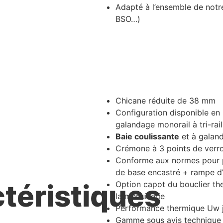
Adapté à l’ensemble de notre
BSO…)
Chicane réduite de 38 mm
Configuration disponible en 
galandage monorail à tri-rail
Baie coulissante
et à galan
Crémone à 3 points de verro
Conforme aux normes pour pe
de base encastré + rampe d’
téristiques
Option capot du bouclier th
la menuiserie
Performance thermique Uw j
Gamme sous avis technique