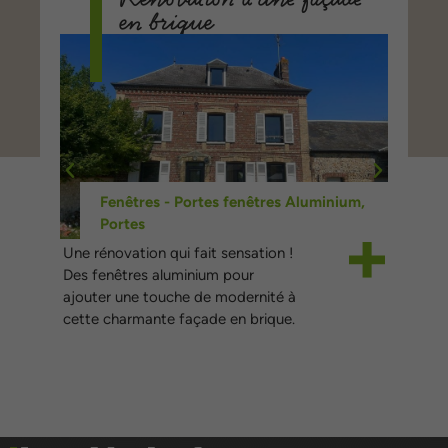
en brique
Fenêtres - Portes fenêtres Aluminium
,
Portes
Une rénovation qui fait sensation !
Chaqu
Des fenêtres aluminium pour
une f
ajouter une touche de modernité à
volet
cette charmante façade en brique.
subli
et fa