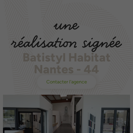
une
réalisation signée
Batistyl Habitat
Nantes - 44
Contacter l'agence