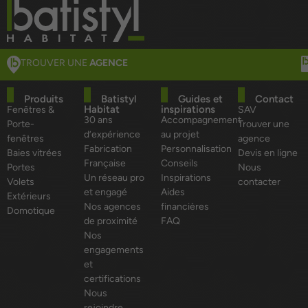
TROUVER UNE
AGENCE
Produits
Batistyl
Guides et
Contact
Habitat
inspirations
Fenêtres &
SAV
30 ans
Accompagnement
Porte-
Trouver une
d’expérience
au projet
fenêtres
agence
Fabrication
Personnalisation
Baies vitrées
Devis en ligne
Française
Conseils
Portes
Nous
Un réseau pro
Inspirations
Volets
contacter
et engagé
Aides
Extérieurs
Nos agences
financières
Domotique
de proximité
FAQ
Nos
engagements
et
certifications
Nous
rejoindre