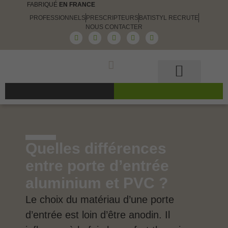
FABRIQUÉ
EN FRANCE
PROFESSIONNELS
PRESCRIPTEURS
BATISTYL RECRUTE
NOUS CONTACTER
Guide et conseils
Le choix Batistyl
Nos produits
Quelles différences
entre porte d’entrée
aluminium et PVC ?
Le choix du matériau d’une porte
d’entrée est loin d’être anodin. Il