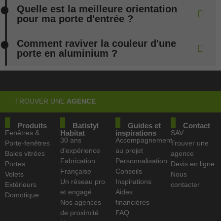
Quelle est la meilleure orientation
pour ma porte d'entrée ?
Comment raviver la couleur d'une
porte en aluminium ?
TROUVER UNE
AGENCE
Produits
Batistyl
Guides et
Contact
Fenêtres &
Habitat
inspirations
SAV
30 ans
Accompagnement
Porte-fenêtres
Trouver une
d’expérience
au projet
Baies vitrées
agence
Fabrication
Personnalisation
Portes
Devis en ligne
Française
Conseils
Volets
Nous
Un réseau pro
Inspirations
Extérieurs
contacter
et engagé
Aides
Domotique
Nos agences
financières
de proximité
FAQ