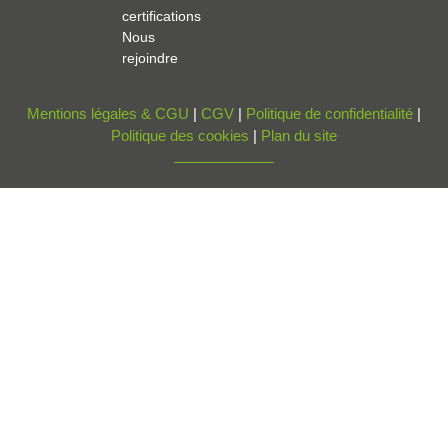
certifications
Nous
rejoindre
Mentions légales & CGU
|
CGV
|
Politique de confidentialité
|
Politique des cookies
|
Plan du site