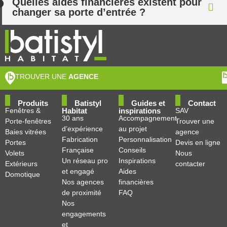
Quelles aides financières existent pour
changer sa porte d’entrée ?
TROUVER UNE
AGENCE
Produits
Batistyl
Guides et
Contact
Fenêtres &
Habitat
inspirations
SAV
30 ans
Accompagnement
Porte-fenêtres
Trouver une
d’expérience
au projet
Baies vitrées
agence
Fabrication
Personnalisation
Portes
Devis en ligne
Française
Conseils
Volets
Nous
Un réseau pro
Inspirations
Extérieurs
contacter
et engagé
Aides
Domotique
Nos agences
financières
de proximité
FAQ
Nos
engagements
et