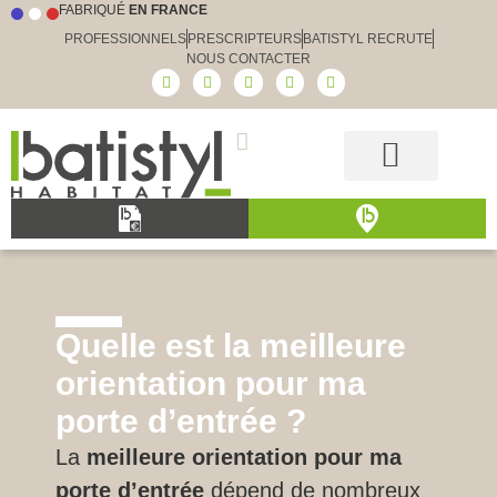
FABRIQUÉ
EN FRANCE
PROFESSIONNELS
PRESCRIPTEURS
BATISTYL RECRUTE
NOUS CONTACTER
Guide et conseils
Le choix Batistyl
Nos produits
Quelle est la meilleure
orientation pour ma
porte d’entrée ?
La
meilleure orientation pour ma
porte d’entrée
dépend de nombreux