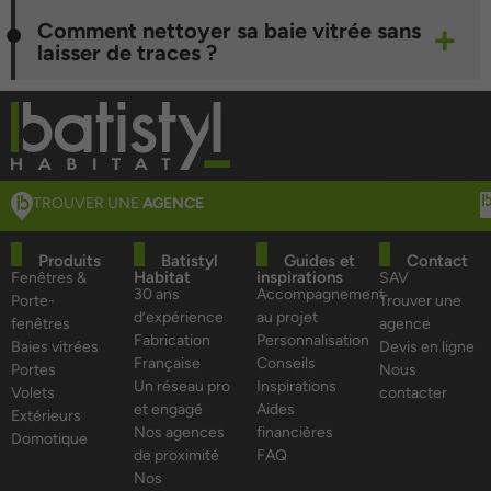
Comment nettoyer sa baie vitrée sans
laisser de traces ?
TROUVER UNE
AGENCE
Produits
Batistyl
Guides et
Contact
Habitat
inspirations
Fenêtres &
SAV
30 ans
Accompagnement
Porte-
Trouver une
d’expérience
au projet
fenêtres
agence
Fabrication
Personnalisation
Baies vitrées
Devis en ligne
Française
Conseils
Portes
Nous
Un réseau pro
Inspirations
Volets
contacter
et engagé
Aides
Extérieurs
Nos agences
financières
Domotique
de proximité
FAQ
Nos