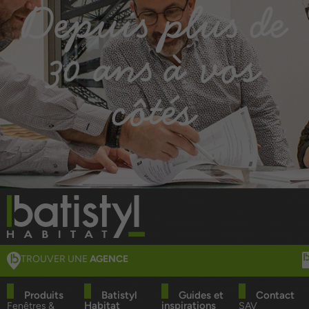
Depuis plus de
30 ans à vos
côtés
TROUVER UNE
AGENCE
Produits
Batistyl
Guides et
Contact
Habitat
inspirations
Fenêtres &
SAV