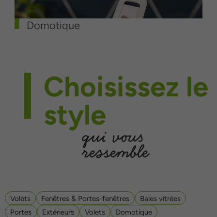
Domotique
Choisissez le
style
qui vous
ressemble
Volets
Fenêtres & Portes-fenêtres
Baies vitrées
Portes
Extérieurs
Volets
Domotique