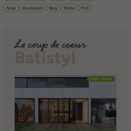
Acier
Aluminium
Bois
Mixte
PVC
Le coup de coeur
Batistyl
Baies vitrées