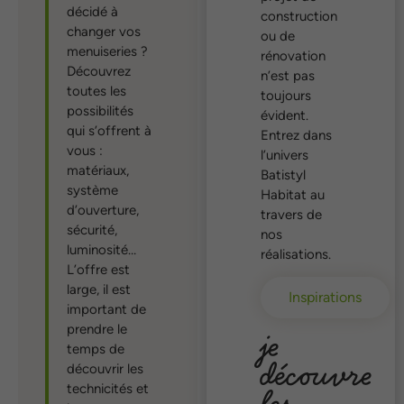
décidé à
construction
changer vos
ou de
menuiseries ?
rénovation
Découvrez
n’est pas
toutes les
toujours
possibilités
évident.
qui s’offrent à
Entrez dans
vous :
l’univers
matériaux,
Batistyl
système
Habitat au
d’ouverture,
travers de
sécurité,
nos
luminosité…
réalisations.
L’offre est
large, il est
Inspirations
important de
prendre le
je
temps de
découvre
découvrir les
les
technicités et