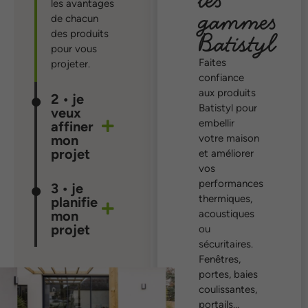
les avantages
gammes
de chacun
Batistyl
des produits
pour vous
Faites
projeter.
confiance
aux produits
2 • je
Batistyl pour
veux
embellir
affiner
votre maison
mon
projet
et améliorer
vos
performances
3 • je
thermiques,
planifie
acoustiques
mon
projet
ou
sécuritaires.
Fenêtres,
portes, baies
coulissantes,
portails…