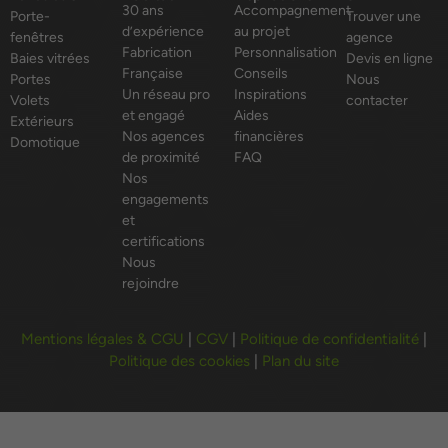
30 ans
Accompagnement
Porte-
Trouver une
d’expérience
au projet
fenêtres
agence
Fabrication
Personnalisation
Baies vitrées
Devis en ligne
Française
Conseils
Portes
Nous
Un réseau pro
Inspirations
Volets
contacter
et engagé
Aides
Extérieurs
Nos agences
financières
Domotique
de proximité
FAQ
Nos
engagements
et
certifications
Nous
rejoindre
Mentions légales & CGU
|
CGV
|
Politique de confidentialité
|
Politique des cookies
|
Plan du site