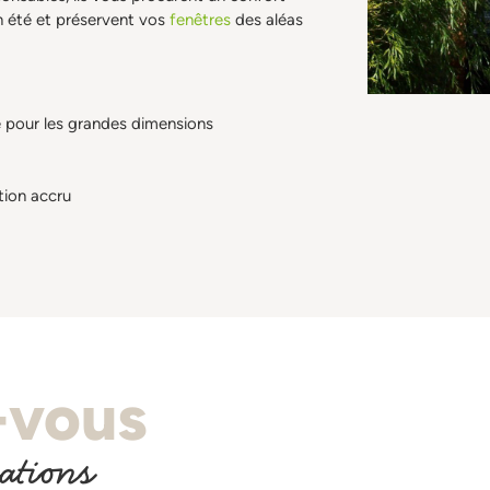
n été et préservent vos
fenêtres
des aléas
e pour les grandes dimensions
tion accru
-vous
sations