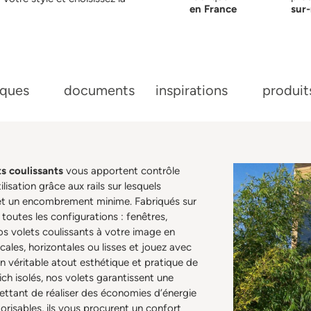
en France
sur
iques
documents
inspirations
produits
ts coulissants
vous apportent contrôle
lisation grâce aux rails sur lesquels
ié et un encombrement minime. Fabriqués sur
 toutes les configurations : fenêtres,
os volets coulissants à votre image en
icales, horizontales ou lisses et jouez avec
n véritable atout esthétique et pratique de
h isolés, nos volets garantissent une
ettant de réaliser des économies d’énergie
orisables, ils vous procurent un confort