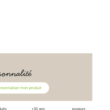
sonnalité
rsonnaliser mon produit
uits
+30 ans
poseurs