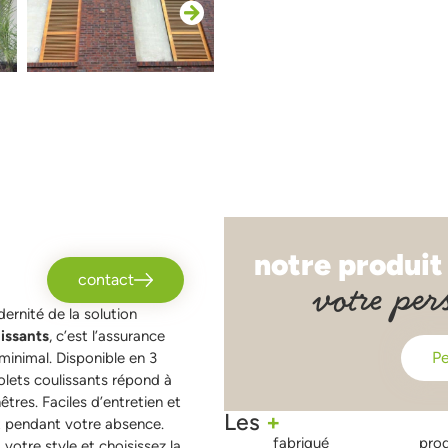
notre produit
contact
votre per
ernité de la solution
lissants
, c’est l’assurance
Pe
inimal. Disponible en 3
lets coulissants répond à
tres. Faciles d’entretien et
Les
+
 et pendant votre absence.
fabriqué
prod
votre style et choisissez la