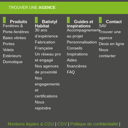
TROUVER UNE
AGENCE
Produits
Batistyl
Guides et
Contact
Fenêtres &
Habitat
inspirations
SAV
30 ans
Accompagnement
Porte-fenêtres
Trouver une
d’expérience
au projet
Baies vitrées
agence
Fabrication
Personnalisation
Portes
Devis en ligne
Française
Conseils
Volets
Nous
Un réseau pro
Inspirations
Extérieurs
contacter
et engagé
Aides
Domotique
Nos agences
financières
de proximité
FAQ
Nos
engagements
et
certifications
Nous
rejoindre
Mentions légales & CGU
|
CGV
|
Politique de confidentialité
|