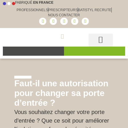
FABRIQUÉ
EN FRANCE
PROFESSIONNELS
PRESCRIPTEURS
BATISTYL RECRUTE
NOUS CONTACTER
Guide et conseils
Le choix Batistyl
Nos produits
Faut-il une autorisation
pour changer sa porte
d’entrée ?
Vous souhaitez changer votre porte
d’entrée ? Que ce soit pour améliorer