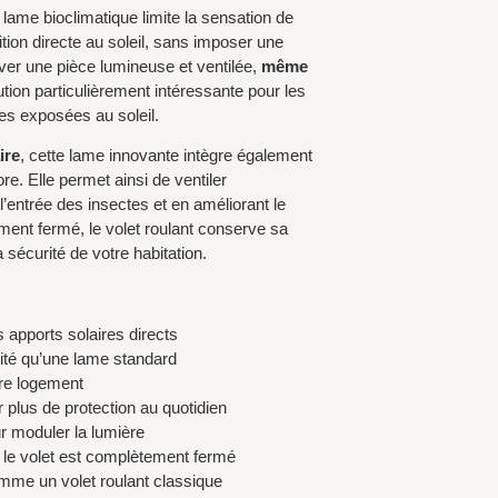
a lame bioclimatique limite la sensation de
tion directe au soleil, sans imposer une
rver une pièce lumineuse et ventilée,
même
ution particulièrement intéressante pour les
es exposées au soleil.
ire
, cette lame innovante intègre également
re. Elle permet ainsi de ventiler
t l’entrée des insectes et en améliorant le
ment fermé, le volet roulant conserve sa
 sécurité de votre habitation.
es apports solaires directs
sité qu’une lame standard
tre logement
 plus de protection au quotidien
r moduler la lumière
e le volet est complètement fermé
omme un volet roulant classique