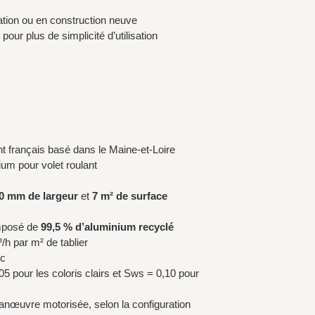
ation ou en construction neuve
our plus de simplicité d’utilisation
ant français basé dans le Maine-et-Loire
um pour volet roulant
0 mm de largeur
et
7 m² de surface
omposé de
99,5 % d’aluminium recyclé
³/h par m² de tablier
%c
05 pour les coloris clairs et Sws = 0,10 pour
anœuvre motorisée, selon la configuration