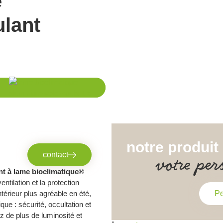
e
ulant
notre produit
contact
votre per
nt à lame
bioclimatique®
ntilation et la protection
ntérieur plus agréable en été,
Pe
que : sécurité, occultation et
z de plus de luminosité et