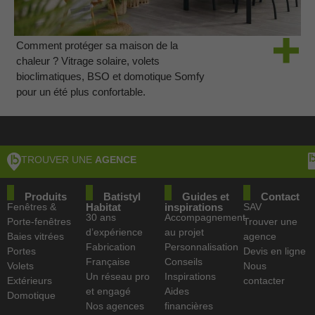
Comment protéger sa maison de la
chaleur ? Vitrage solaire, volets
bioclimatiques, BSO et domotique Somfy
pour un été plus confortable.
TROUVER UNE
AGENCE
Produits
Batistyl
Guides et
Contact
Fenêtres &
Habitat
inspirations
SAV
30 ans
Accompagnement
Porte-fenêtres
Trouver une
d’expérience
au projet
Baies vitrées
agence
Fabrication
Personnalisation
Portes
Devis en ligne
Française
Conseils
Volets
Nous
Un réseau pro
Inspirations
Extérieurs
contacter
et engagé
Aides
Domotique
Nos agences
financières