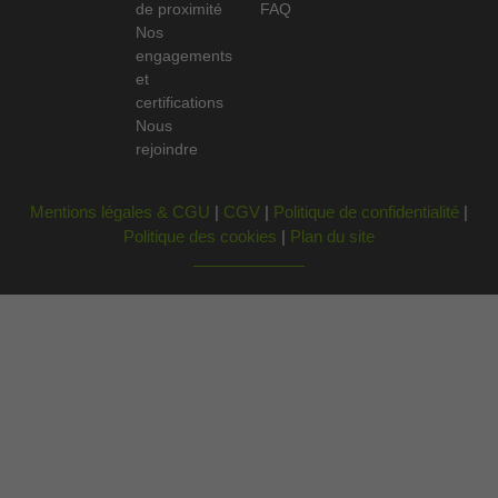
de proximité
FAQ
Nos
engagements
et
certifications
Nous
rejoindre
Mentions légales & CGU
|
CGV
|
Politique de confidentialité
|
Politique des cookies
|
Plan du site