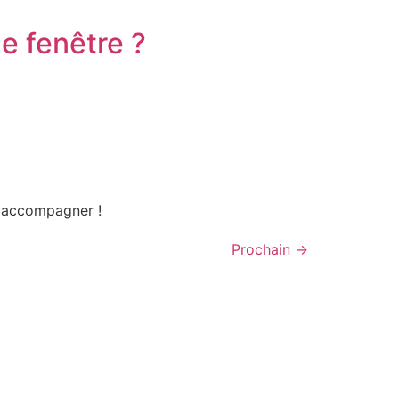
ne fenêtre ?
s accompagner !
Prochain
→