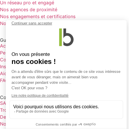
Un réseau pro et engagé
Nos agences de proximité
Nos engagements et certifications
Nous rejoindre
Guides et inspirations
Accompagnement au projet
Personnalisation
Conseils
Inspirations
Aides financières
FAQ
Contact
SAV
Trouver une agence
Devis en ligne
Nous contacter