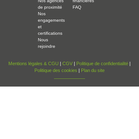
Nos agences
financières
de proximité
FAQ
Nos
engagements
et
certifications
Nous
rejoindre
Mentions légales & CGU
|
CGV
|
Politique de confidentialité
|
Politique des cookies
|
Plan du site