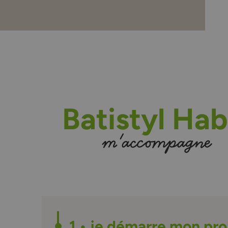
Batistyl Hab
m'accompagne
1 • je démarre mon proj