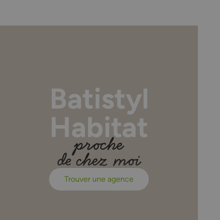
Batistyl
Habitat
proche
de chez moi
Trouver une agence