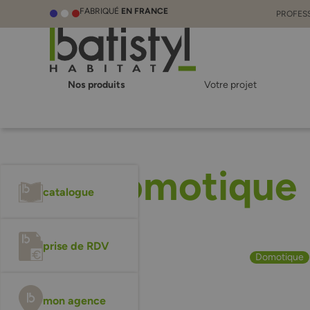
FABRIQUÉ
EN FRANCE
PROFES
Nos produits
Votre projet
Domotique
catalogue
prise de RDV
Domotique
mon agence