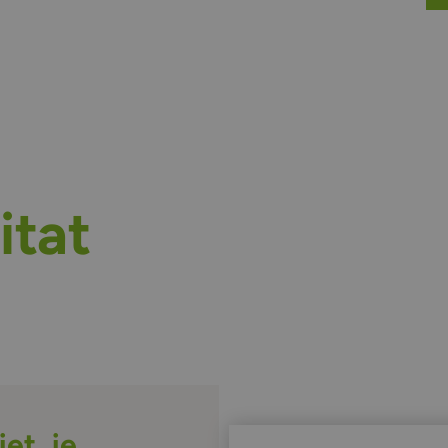
itat
et, je