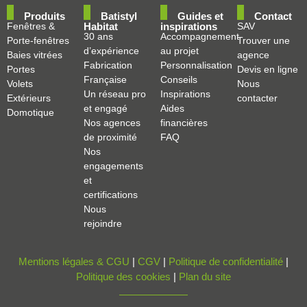
Produits
Batistyl
Guides et
Contact
Fenêtres &
Habitat
inspirations
SAV
30 ans
Accompagnement
Porte-fenêtres
Trouver une
d’expérience
au projet
Baies vitrées
agence
Fabrication
Personnalisation
Portes
Devis en ligne
Française
Conseils
Volets
Nous
Un réseau pro
Inspirations
Extérieurs
contacter
et engagé
Aides
Domotique
Nos agences
financières
de proximité
FAQ
Nos
engagements
et
certifications
Nous
rejoindre
Mentions légales & CGU
|
CGV
|
Politique de confidentialité
|
Politique des cookies
|
Plan du site