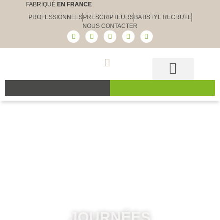
FABRIQUÉ
EN FRANCE
PROFESSIONNELS
PRESCRIPTEURS
BATISTYL RECRUTE
NOUS CONTACTER
Guide et conseils
Le choix Batistyl
Nos produits
JOURNÉES