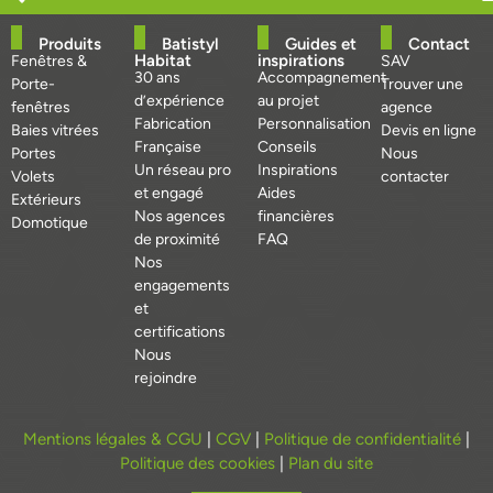
Produits
Batistyl
Guides et
Contact
Habitat
inspirations
Fenêtres &
SAV
30 ans
Accompagnement
Porte-
Trouver une
d’expérience
au projet
fenêtres
agence
Fabrication
Personnalisation
Baies vitrées
Devis en ligne
Française
Conseils
Portes
Nous
Un réseau pro
Inspirations
Volets
contacter
et engagé
Aides
Extérieurs
Nos agences
financières
Domotique
de proximité
FAQ
Nos
engagements
et
certifications
Nous
rejoindre
Mentions légales & CGU
|
CGV
|
Politique de confidentialité
|
Politique des cookies
|
Plan du site