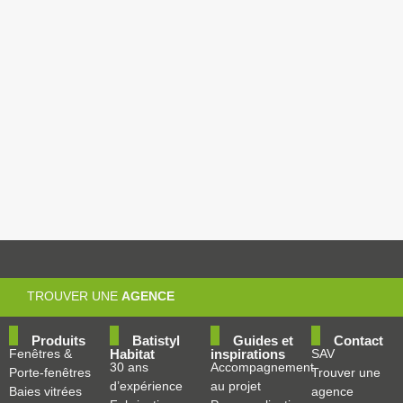
Depuis plus de
30 ans à vos
côtés
TROUVER UNE
AGENCE
Produits
Batistyl
Guides et
Contact
Fenêtres &
Habitat
inspirations
SAV
30 ans
Accompagnement
Porte-fenêtres
Trouver une
d’expérience
au projet
Baies vitrées
agence