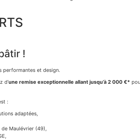
ERTS
âtir !
s performantes et design.
z d’
une remise exceptionnelle allant jusqu’à 2 000 €*
pour
st :
lutions adaptées,
 de Maulévrier (49),
GE,