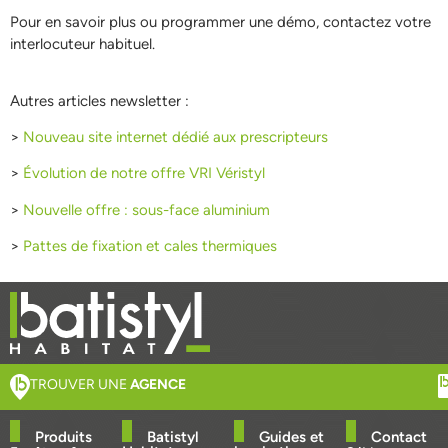
Pour en savoir plus ou programmer une démo, contactez votre
interlocuteur habituel.
Autres articles newsletter :
>
Nouveau site internet dédié aux prescripteurs
>
Évolution de notre offre VRI Véristyl
>
Nouvelle offre : sous-face aluminium
>
Pattes de fixation et cales thermiques
TROUVER UNE
AGENCE
Produits
Batistyl
Guides et
Contact