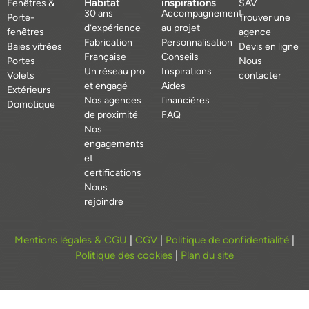
Habitat
inspirations
Fenêtres &
SAV
30 ans
Accompagnement
Porte-
Trouver une
d’expérience
au projet
fenêtres
agence
Fabrication
Personnalisation
Baies vitrées
Devis en ligne
Française
Conseils
Portes
Nous
Un réseau pro
Inspirations
Volets
contacter
et engagé
Aides
Extérieurs
Nos agences
financières
Domotique
de proximité
FAQ
Nos
engagements
et
certifications
Nous
rejoindre
Mentions légales & CGU
|
CGV
|
Politique de confidentialité
|
Politique des cookies
|
Plan du site