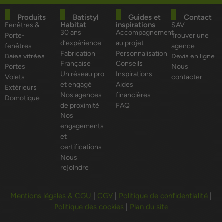
Produits
Batistyl
Guides et
Contact
Habitat
inspirations
Fenêtres &
SAV
30 ans
Accompagnement
Porte-
Trouver une
d’expérience
au projet
fenêtres
agence
Fabrication
Personnalisation
Baies vitrées
Devis en ligne
Française
Conseils
Portes
Nous
Un réseau pro
Inspirations
Volets
contacter
et engagé
Aides
Extérieurs
Nos agences
financières
Domotique
de proximité
FAQ
Nos
engagements
et
certifications
Nous
rejoindre
Mentions légales & CGU
|
CGV
|
Politique de confidentialité
|
Politique des cookies
|
Plan du site