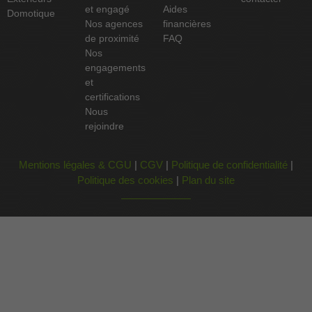
et engagé
Aides
Domotique
Nos agences
financières
de proximité
FAQ
Nos
engagements
et
certifications
Nous
rejoindre
Mentions légales & CGU
|
CGV
|
Politique de confidentialité
|
Politique des cookies
|
Plan du site