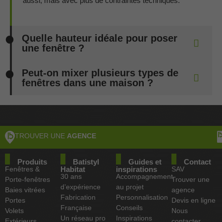
aussi, mais avec plus de contraintes techniques.
Quelle hauteur idéale pour poser
une fenêtre ?
Peut-on mixer plusieurs types de
fenêtres dans une maison ?
TROUVER UNE
AGENCE
Produits
Batistyl
Guides et
Contact
Fenêtres &
Habitat
inspirations
SAV
30 ans
Accompagnement
Porte-fenêtres
Trouver une
d’expérience
au projet
Baies vitrées
agence
Fabrication
Personnalisation
Portes
Devis en ligne
Française
Conseils
Volets
Nous
Un réseau pro
Inspirations
Extérieurs
contacter