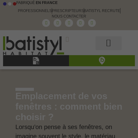
FABRIQUÉ
EN FRANCE
PROFESSIONNELS
PRESCRIPTEURS
BATISTYL RECRUTE
NOUS CONTACTER
Guide et conseils
Le choix Batistyl
Nos produits
Emplacement de vos
fenêtres : comment bien
choisir ?
Lorsqu’on pense à ses fenêtres, on
imagine souvent le style, le matériau