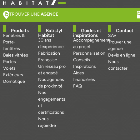
TROUVER UNE
AGENCE
Produits
Batistyl
Guides et
Contact
Habitat
inspirations
Fenêtres &
SAV
30 ans
Accompagnement
Porte-
Trouver une
d’expérience
au projet
fenêtres
agence
Fabrication
Personnalisation
Baies vitrées
Devis en ligne
Française
Conseils
Portes
Nous
Un réseau pro
Inspirations
Volets
contacter
et engagé
Aides
Extérieurs
Nos agences
financières
Domotique
de proximité
FAQ
Nos
engagements
et
certifications
Nous
rejoindre