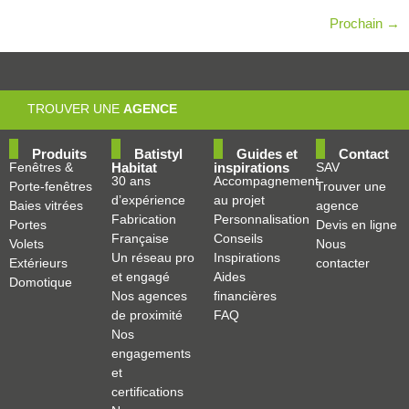
Prochain
→
TROUVER UNE
AGENCE
Produits
Batistyl
Guides et
Contact
Fenêtres &
Habitat
inspirations
SAV
30 ans
Accompagnement
Porte-fenêtres
Trouver une
d’expérience
au projet
Baies vitrées
agence
Fabrication
Personnalisation
Portes
Devis en ligne
Française
Conseils
Volets
Nous
Un réseau pro
Inspirations
Extérieurs
contacter
et engagé
Aides
Domotique
Nos agences
financières
de proximité
FAQ
Nos
engagements
et
certifications