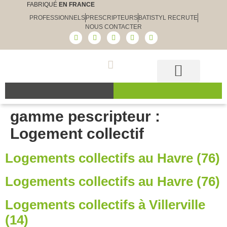
FABRIQUÉ
EN FRANCE
PROFESSIONNELS
PRESCRIPTEURS
BATISTYL RECRUTE
NOUS CONTACTER
Guide et conseils
Le choix Batistyl
Nos produits
gamme pescripteur :
Logement collectif
Logements collectifs au Havre (76)
Logements collectifs au Havre (76)
Logements collectifs à Villerville
(14)