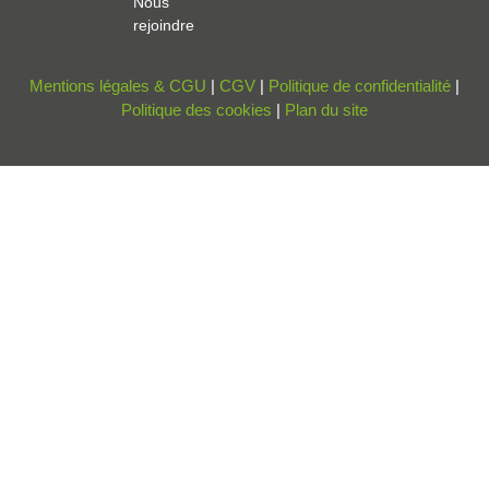
Nous
rejoindre
Mentions légales & CGU
|
CGV
|
Politique de confidentialité
|
Politique des cookies
|
Plan du site