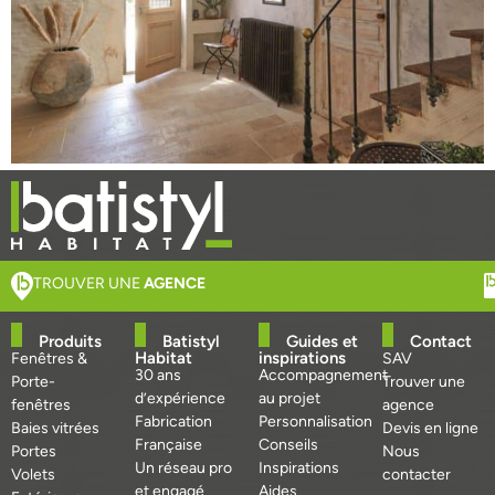
TROUVER UNE
AGENCE
Produits
Batistyl
Guides et
Contact
Habitat
inspirations
Fenêtres &
SAV
30 ans
Accompagnement
Porte-
Trouver une
d’expérience
au projet
fenêtres
agence
Fabrication
Personnalisation
Baies vitrées
Devis en ligne
Française
Conseils
Portes
Nous
Un réseau pro
Inspirations
Volets
contacter
et engagé
Aides