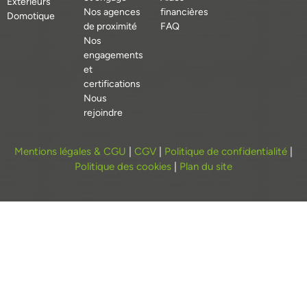
Extérieurs
Nos agences
financières
Domotique
de proximité
FAQ
Nos
engagements
et
certifications
Nous
rejoindre
Mentions légales & CGU
|
CGV
|
Politique de confidentialité
|
Politique des cookies
|
Plan du site