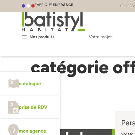
FABRIQUÉ
EN FRANCE
PROFES
Nos produits
Votre projet
catégorie of
catalogue
prise de RDV
Per
mon agence
vos 