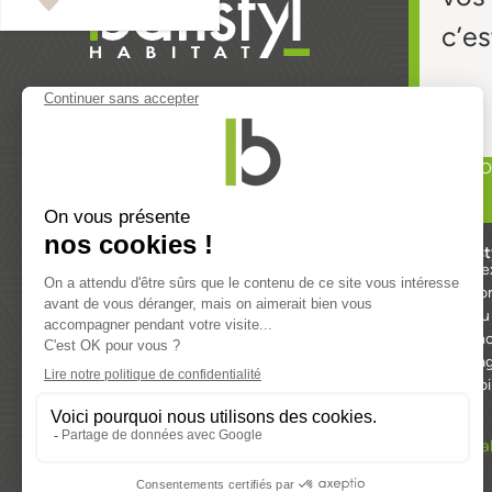
c’es
TRO
Produits
Batist
Fenêtres & Porte-fenêtres
30 ans d’
Baies vitrées
Fabricatio
Portes
Un réseau
Volets
Nos agenc
Extérieurs
Nos engag
Domotique
Nous rejo
Mentions lég