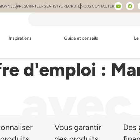
SIONNELS
PRESCRIPTEURS
BATISTYL RECRUTE
NOUS CONTACTER
Inspirations
Guide et conseils
Le 
fre d'emploi :
Mar
avec
sonnaliser
Vous garantir
Des
produits,
des produits
fina