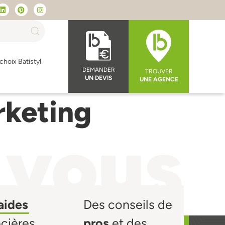
choix Batistyl
DEMANDER
TROUVER
UN DEVIS
UNE AGENCE
keting
 vous
aides
Des conseils de
ncières
pros
et des