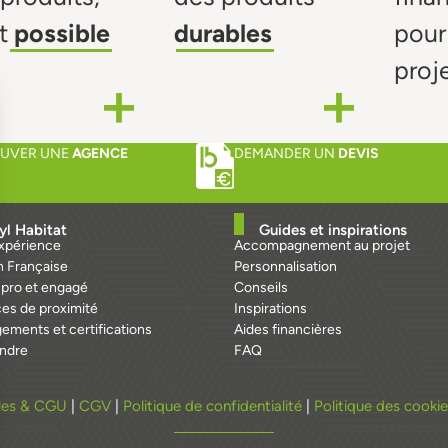
t
possible
durables
pour
proj
UVER UNE
AGENCE
DEMANDER UN
DEVIS
yl Habitat
Guides et inspirations
expérience
Accompagnement au projet
n Française
Personnalisation
 pro et engagé
Conseils
es de proximité
Inspirations
ements et certifications
Aides financières
indre
FAQ
ales & CGU
|
CGV
|
Politique de confidentialité
|
Politique des cooki