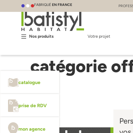
FABRIQUÉ
EN FRANCE
PROFES
Nos produits
Votre projet
catégorie of
catalogue
prise de RDV
Per
mon agence
vos 