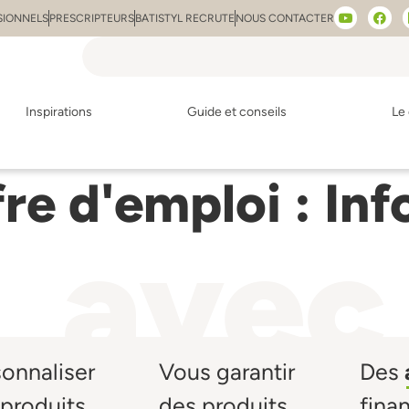
SIONNELS
PRESCRIPTEURS
BATISTYL RECRUTE
NOUS CONTACTER
Inspirations
Guide et conseils
Le 
fre d'emploi :
Inf
avec
sonnaliser
Vous garantir
Des
produits,
des produits
fina