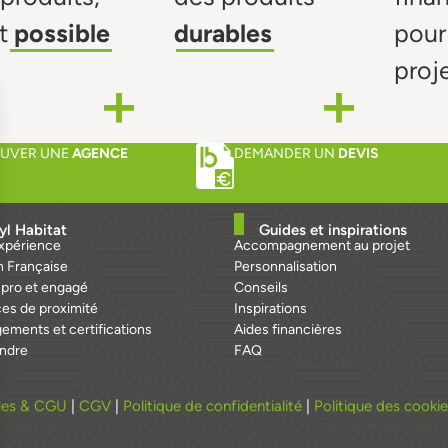
t
possible
durables
pour
proj
UVER UNE
AGENCE
DEMANDER UN
DEVIS
yl Habitat
Guides et inspirations
expérience
Accompagnement au projet
n Française
Personnalisation
 pro et engagé
Conseils
es de proximité
Inspirations
ements et certifications
Aides financières
indre
FAQ
ales & CGU
|
CGV
|
Politique de confidentialité
|
Politique des cooki