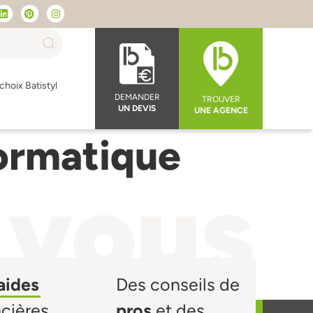
choix Batistyl
DEMANDER
TROUVER
UN DEVIS
UNE AGENCE
ormatique
 vous
aides
Des conseils de
ncières
pros
et des