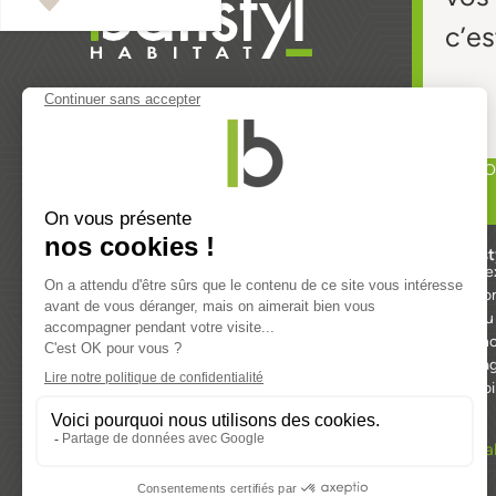
c’es
TRO
Produits
Batist
Fenêtres & Porte-fenêtres
30 ans d’
Baies vitrées
Fabricatio
Portes
Un réseau
Volets
Nos agenc
Extérieurs
Nos engag
Domotique
Nous rejo
Mentions lég